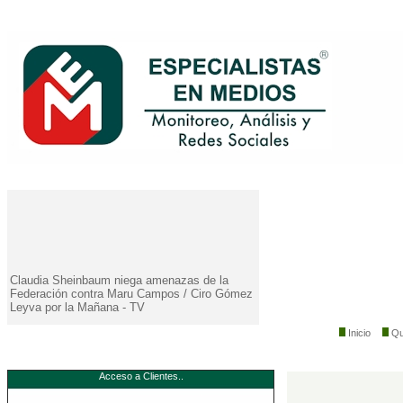
Claudia Sheinbaum niega amenazas de la
Federación contra Maru Campos / Ciro Gómez
Leyva por la Mañana - TV
Sheinbaum se reunirá con el cardenal Pietro
Inicio
Qu
Parolin para reiterar invitación al Papa León
XIV para visitar México / Fórmula Noticias con
Azucena Uresti
Acceso a Clientes..
La Agencia de Seguridad Sanitaria de Reino